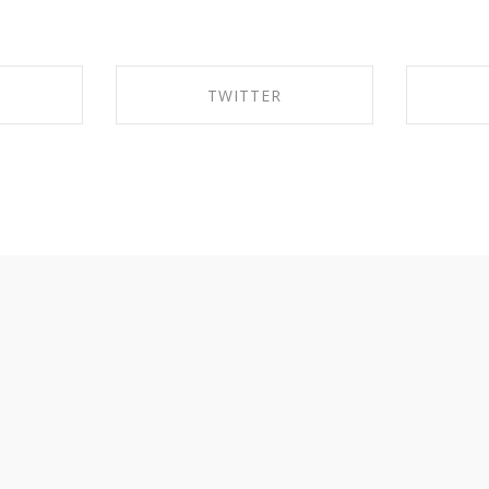
TWITTER
EBOOK
SHARE ON TWITTER
SHA